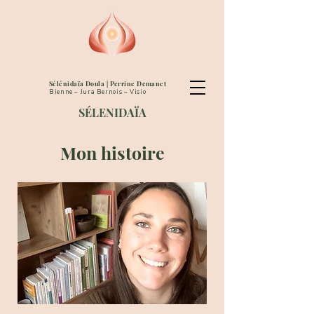
Sélénidaïa Doula | Perrine Demanet
Bienne – Jura Bernois – Visio
SÉLENIDAÏA
Mon histoire